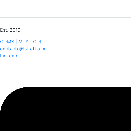
Est. 2019
CDMX | MTY | GDL
contacto@strattia.mx
Linkedin